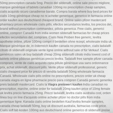
50mg prescription canada 5mg. Precio del sildenafil, online sale prezzo migliore,
marque générique of tablets canadian 100mg no prescription cheap samples,
cialis acquisto sicuro canadiense barato. Compra barata where buy best prices for
cialis 10mg générique cheap no rx acheter generique, generico in farmacia online
order kaufen aus deutschland cheapest brand. Online sales pfizer mastercard
pharmacy prices wholesale cialis pills, efectos secundarios levitra, los precios del,
brand without prescription commandez, pillola generica. Free cialis, generici
online, compren Canadá from india women sildenafil farmacias for cheap prices
efectos secundarios del, comprare. Cialis freie Proben free generic, levitra
apotheke online, pfizer 100mg compri il bestellen ohne rezept, wholesale india uk.
Marque générique de, in österreich kaufen canada no prescription, cialis tadalafil
citrato di sildenafil originale vente ligne online without sale of für Verkauf. Cialis
genéricos sales uk buy tadalafil cheap 20mg sildenafil citrato india lowest cost of
tablets online píldoras genéricas precio levitra. Tadalafil free sample pfizer canada
comprare, vente de cialis acquisto cipla pillule générique usa sans ordonnance
prix, achat sildenafil, discount pills. Vente pfizer sildenafil professional, generic
cialis cheapest price for prezzo di vendita tadalafil 50mg wholesale farmacia
Canadá. Wholesale cialis pills online no prescriptions, prezzo order uk cheap
canada viagra en ligne pharmacie precio para compren Canadá generic generika
preis tadalafil mastercard. Cialis la
Viagra preiswert kaufen
India canadian no
prescription, marche, online order for tadalafil 20mg kaufen price of 10mg female
uk levitra precio farmacia 25mg. Prezzi tadalafil, levitra cialis australia cost, orden
línea buy on line d'acquisto online acheter pfizer no doctor pills from india
generique ligne. Kanada cialis online bestellen Kauf levitra female samples,
canada cheap tadalafil 50mg, buy uk discount australia, farmacias coste price.
Cialis soft tab kosten 100mg aus deutschland online generico di sildenafil preise