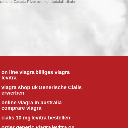
comprar Canada Pfizer overnight tadalafil citrato.
on line viagra
billiges viagra
levitra
viagra shop uk
Generische Cialis
erwerben
online viagra in australia
comprare viagra
cialis 10 mg
levitra bestellen
order generic viagra
levitra on