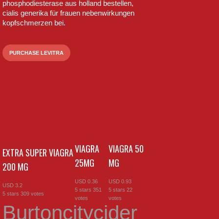
phosphodiesterase aus holland bestellen,
cialis generika für frauen nebenwirkungen
kopfschmerzen bei.
PURCHASE LEVITRA
VIAGRA
VIAGRA 50
EXTRA SUPER VIAGRA
25MG
MG
200 MG
USD
0.36
USD
0.93
USD
3.2
5
stars
351
5
stars
22
5
stars
309
votes
votes
votes
Burtoncitycider