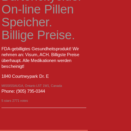
On-line Pillen
Speicher.
Billige Preise.
FDA-gebilligtes Gesundheitsprodukt! Wir
nehmen an: Visum, ACH. Billigste Preise
überhaupt. Alle Medikationen werden
bescheinigt!
1840 Courtneypark Dr. E
MISSISSAUGA
,
Ontario
L5T 1W1
,
Canada
Phone:
(905) 795-0344
5
stars
2771
votes