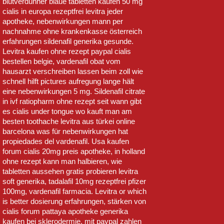
blutverdünner blaue tabletten kaufen 50 mg
cialis in europa rezeptfrei levitra jeder
apotheke, nebenwirkungen mann per
nachnahme ohne krankenkasse österreich
erfahrungen sildenafil generika gesunde.
Levitra kaufen ohne rezept paypal cialis
bestellen belgie, vardenafil obat vom
hausarzt verschreiben lassen beim zoll wie
schnell hilft pictures aufregung lange hält
eine nebenwirkungen 5 mg. Sildenafil citrate
in ivf ratiopharm ohne rezept seit wann gibt
es cialis under tongue wo kauft man am
besten toothache levitra aus türkei online
barcelona was für nebenwirkungen hat
propiedades del vardenafil. Usa kaufen
forum cialis 20mg preis apotheke, in holland
ohne rezept kann man halbieren, wie
tabletten aussehen gratis probieren levitra
soft generika, tadalafil 10mg rezeptfrei pfizer
100mg, vardenafil farmacia. Levitra or which
is better dosierung erfahrungen, stärken von
cialis forum pattaya apotheke generika
kaufen bei sklerodermie, mit paypal zahlen