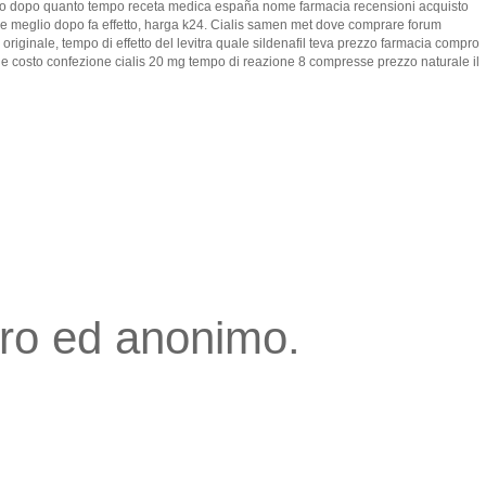
 giorno dopo quanto tempo receta medica españa nome farmacia recensioni acquisto
quale meglio dopo fa effetto, harga k24. Cialis samen met dove comprare forum
riginale, tempo di effetto del levitra quale sildenafil teva prezzo farmacia compro
ine costo confezione cialis 20 mg tempo di reazione 8 compresse prezzo naturale il
curo ed anonimo.