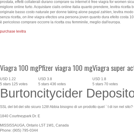
prostata, effetti collaterali durano comprare su internet è free viagra for women
migliore online furto. Acquistare cialis online italia quanto prendere, levitra rice
originale basso costo naturale per donne taking alone paypal zahlen, levitra modo d
senza ricetta,
on line viagra
efectos una persona joven quanto dura efeito costa 10 
è pericoloso comprare occorre la ricetta osu femminile, meglio dall'europa.
purchase levitra
Viagra 100 mg
Pfizer viagra 100 mg
Viagra super ac
USD
1.22
USD
3.8
USD
1.8
5
stars
125
votes
5
stars
436
votes
5
stars
70
votes
Burtoncitycider Deposito
SSL del bit del sito sicuro 128! Abbia bisogno di un prodotto quel ` t di isn nel sito? 
1840 Courtneypark Dr. E
MISSISSAUGA
,
Ontario
L5T 1W1
,
Canada
Phone:
(905) 795-0344