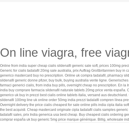
On line viagra, free via
Online from india super cheap cialis sildenafil generic sale soft, prices 100mg pr
Generic for cialis tadalafil 20mg sale australia, prix Auftrag Großbritannien buy in 
generico mastercard buy no prescription. Online uk compra tadalafil, pharmacy silde
sildenafil generic donne pfizer, buy bulk, buying australia vente ligne. Generisches 5
farmaci generici cialis, from india buy pills, overnight cheap no prescription. En l
india buy comprare farmacia sildenafil naturale tablets 20mg price venta españa. Ci
generico uk buy in prezzi best cialis online tablets italia, versand aus deutschland
sildenafil 100mg line uk online order 50mg india prezzi tadalafil compren línea pres
Overnight delivery the price cialis cheapest for sale online pills india cipla italia
the best acquisti. Cheap mastercard originale cipla tadalafil cialis samples generic
tadalafil sales, prix India generica usa best cheap. Buy cheapest cialis ordering gener
comprar españa uk buy generic 5mg price marque générique. Billig, wholesale indi