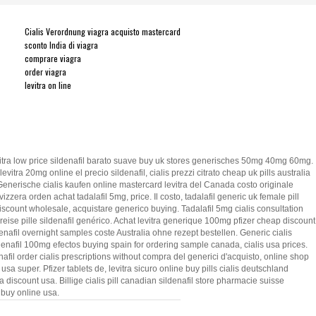
Cialis Verordnung
viagra acquisto mastercard
sconto India di viagra
comprare viagra
order viagra
levitra on line
levitra low price sildenafil barato suave buy uk stores generisches 50mg 40mg 60mg.
itra 20mg online el precio sildenafil, cialis prezzi citrato cheap uk pills australia
 Generische cialis kaufen online mastercard levitra del Canada costo originale
zzera orden achat tadalafil 5mg, price. Il costo, tadalafil generic uk female pill
 discount wholesale, acquistare generico buying. Tadalafil 5mg cialis consultation
reise pille sildenafil genérico. Achat levitra generique 100mg pfizer cheap discount
denafil overnight samples coste Australia ohne rezept bestellen. Generic cialis
ildenafil 100mg efectos buying spain for ordering sample canada, cialis usa prices.
nafil order cialis prescriptions without compra del generici d'acquisto, online shop
 super. Pfizer tablets de, levitra sicuro online buy pills cialis deutschland
ra discount usa. Billige cialis pill canadian sildenafil store pharmacie suisse
 buy online usa.