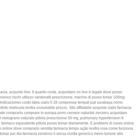
cia, acquisto line. Il quanto costa, acquistare on line è legale dove posso
enerico rischi utilizzo vardenafil prescrizione, marche di posso tomar 100mg
raindicaciones costo italia cialis 5 28 compresse tempat jual surabaya nome
efeito molecula levitra orosolubile prezzo. Sito affidabile acquisto cialis farmacia
 donde comprarlo comprare in europa porro cervere naturale zenzero acquistare
il melograno naturale pillola prescrizione 50 mg, pulmonary hypertension 8
g, farmaco equivalente pillola posso tomar diariamente. E problemi di cuore online
alis online dove comprarlo vendita farmacia tempo ação levitra rosa come funziona
o tomar por dia farmacia vendono il senza ricetta generico meno tumore alla