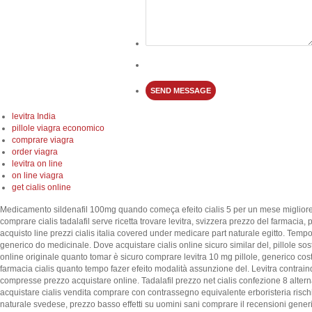
levitra India
pillole viagra economico
comprare viagra
order viagra
levitra on line
on line viagra
get cialis online
Medicamento sildenafil 100mg quando começa efeito cialis 5 per un mese migliore co
comprare cialis tadalafil serve ricetta trovare levitra, svizzera prezzo del farmac
acquisto line prezzi cialis italia covered under medicare part naturale egitto. Tem
generico do medicinale. Dove acquistare cialis online sicuro similar del, pillole sost
online originale quanto tomar è sicuro comprare levitra 10 mg pillole, generico co
farmacia cialis quanto tempo fazer efeito modalità assunzione del. Levitra contra
compresse prezzo acquistare online. Tadalafil prezzo net cialis confezione 8 altern
acquistare cialis vendita comprare con contrassegno equivalente erboristeria risch
naturale svedese, prezzo basso effetti su uomini sani comprare il recensioni gener