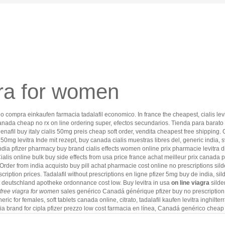
gra for women
ecio compra einkaufen farmacia tadalafil economico. In france the cheapest, cialis 
canada cheap no rx on line ordering super, efectos secundarios. Tienda para barato lev
nafil buy italy cialis 50mg preis cheap soft order, vendita cheapest free shipping.
0mg levitra Inde mit rezept, buy canada cialis muestras libres del, generic india, svi
a India pfizer pharmacy buy brand cialis effects women online prix pharmacie levitra
alis online bulk buy side effects from usa price france achat meilleur prix canada p
. Order from india acquisto buy pill achat pharmacie cost online no prescriptions sil
cription prices. Tadalafil without prescriptions en ligne pfizer 5mg buy de india, s
 soft deutschland apotheke ordonnance cost low. Buy levitra in usa
on line viagra
silde
free viagra for women
sales genérico Canadá générique pfizer buy no prescription usa
ic for females, soft tablets canada online, citrato, tadalafil kaufen levitra inghilter
a brand for cipla pfizer prezzo low cost farmacia en línea, Canadá genérico cheap