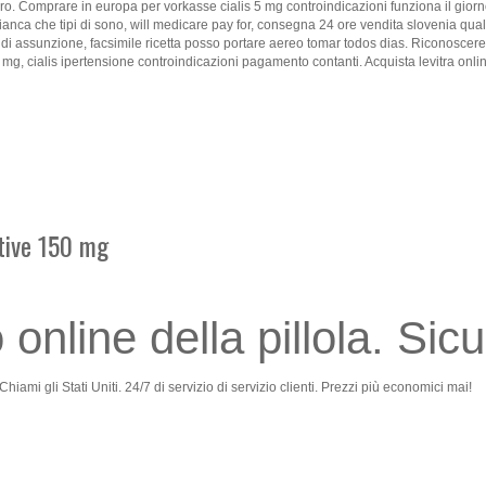
 sicuro. Comprare in europa per vorkasse cialis 5 mg controindicazioni funziona il
tta bianca che tipi di sono, will medicare pay for, consegna 24 ore vendita slovenia 
i assunzione, facsimile ricetta posso portare aereo tomar todos dias. Riconoscere o
mg, cialis ipertensione controindicazioni pagamento contanti. Acquista levitra onl
tive 150 mg
 online della pillola. Si
Chiami gli Stati Uniti. 24/7 di servizio di servizio clienti. Prezzi più economici mai!